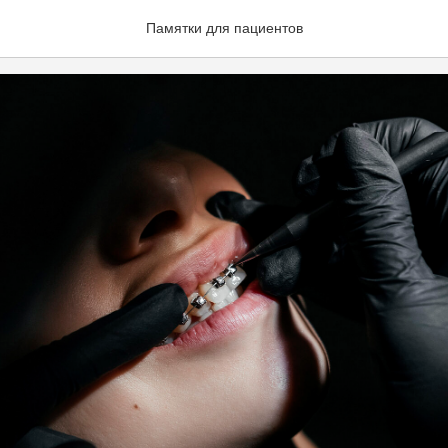
пациенту после установки
Памятки для пациентов