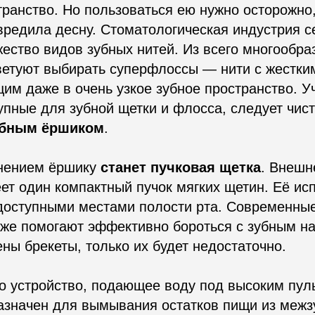
ранство. Но пользоваться ею нужно осторожно,
вредила десну. Стоматологическая индустрия с
ество видов зубных нитей. Из всего многообра
ветуют выбирать суперфлоссы — нити с жестки
им даже в очень узкое зубное пространство. У
упные для зубной щетки и флосса, следует чист
убным ёршиком
.
нением ёршику
станет пучковая щетка
. Внешн
ет один компактный пучок мягких щетин. Её ис
одоступными местами полости рта. Современные
же помогают эффективно бороться с зубным на
ены брекеты, только их будет недостаточно.
о устройство, подающее воду под высоким пу
азначен для вымывания остатков пищи из межз