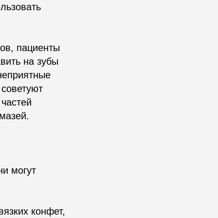
ользовать
тов, пациенты
вить на зубы
неприятные
 советуют
 частей
мазей.
ни могут
вязких конфет,