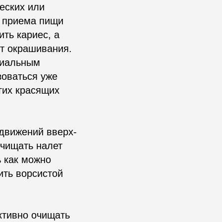
еских или
е приема пищи
ть кариес, а
от окрашивания.
циальным
зоваться уже
гих красящих
 движений вверх-
счищать налет
 как можно
ить ворсистой
ктивно очищать