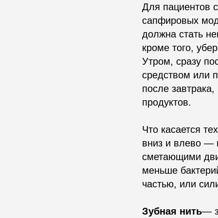
Для пациентов с
сапфировых мод
должна стать не
кроме того, убе
Утром, сразу по
средством или п
после завтрака,
продуктов.
Что касается те
вниз и влево — 
сметающими движ
меньше бактерий
частью, или сил
Зубная нить
— з