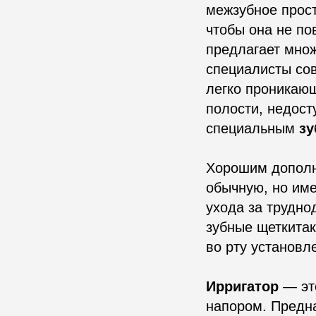
межзубное прост
чтобы она не по
предлагает множ
специалисты со
легко проникающ
полости, недост
специальным
з
Хорошим допол
обычную, но име
ухода за трудн
зубные щеткитак
во рту установл
Ирригатор
— эт
напором. Предн