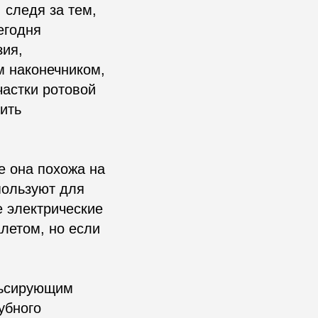
 следя за тем,
егодня
зия,
м наконечником,
частки ротовой
ить
е она похожа на
пользуют для
 электрические
летом, но если
льсирующим
убного