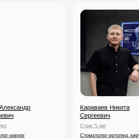
сандр
Караваев Никита
Сергеевич
Стаж: 5 лет
рург
Стоматолог-ортопед, хирург,
имплантолог