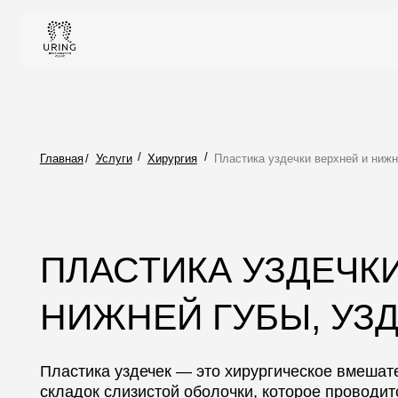
/
/
Главная
/
Услуги
Хирургия
Пластика уздечки верхней и нижней губы,
ПЛАСТИКА УЗДЕЧКИ В
НИЖНЕЙ ГУБЫ, УЗДЕ
Пластика уздечек — это хирургическое вмешательст
складок слизистой оболочки, которое проводится под
необходимо при проблемах с произношением звуков, 
протезированию или ортодонтическому лечению