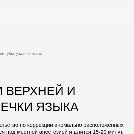
 уздечки языка
ЕРХНЕЙ И
ЧКИ ЯЗЫКА
во по коррекции аномально расположенных
 местной анестезией и длится 15-20 минут,
диастемой между зубами, подготовкой к