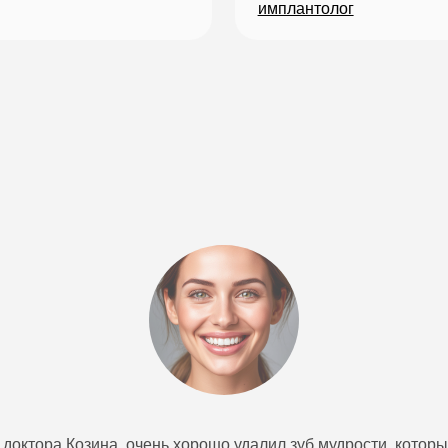
доктора Козина, очень хорошо удалил зуб мудрости, который