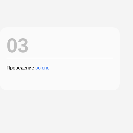
ие
во сне
Все врачи