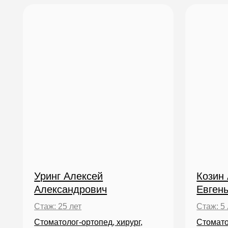
Уринг Алексей
Козин Алек
Александрович
Евгеньевич
Стаж: 25 лет
Стаж: 5 лет
Стоматолог-ортопед, хирург,
Cтоматолог-хи
имплантолог
Все врачи клиники
Отзывы