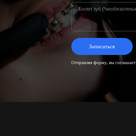
НАВИГАЦИЯ
Главная
О клинике
Лаборатория
ENERAT
Врачи клиники
Кейсы
Отзывы
Прайс
Памятки и блог
C
Каталог товаров
огия