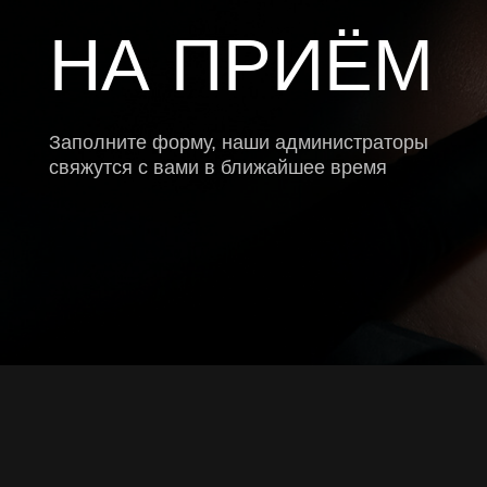
URING
КОНТАКТЫ
УСЛУГИ
Телефон:
Диагностика
+7 (3822) 91-01-01
Имплантация
Протезирование
График работы:
REG
Будние дни с 8:00 до 20:30
Хирургия
Суббота с 8:30 до 16:00
Ортодонтия
Воскресенье — выходной
Терапия
Адрес:
Гигиена
г. Томск, ул. Гоголя, 15
Пародонтология
E-mail:
Лечение во сне
info@uringclinic.ru
Детская стоматол
Мессенджеры и соц. сети: