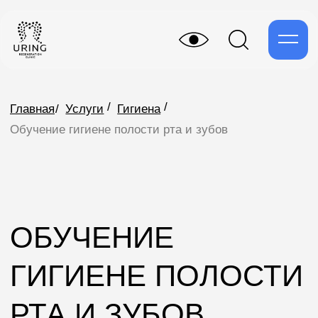
/
/
Главная
/
Услуги
Гигиена
Обучение гигиене полости рта и зубов
ОБУЧЕНИЕ
ГИГИЕНЕ ПОЛОСТИ
РТА И ЗУБОВ
Обучение гигиене полости рта и зубов —
это комплексная процедура, во время
которой специалисты проводят инструктаж
по правильному уходу за полостью рта,
включая технику чистки зубов,