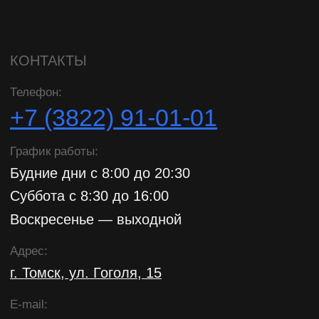
ООО «ТОМУР»
ОГРН: 1197031058696
ИНН: 7017461242
Разработка сайта VFISHER
© ООО «ТОМУР». Все права защищены.