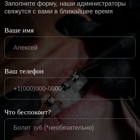
Гигиена
Пародонтология
Лечение во сне
Детская стоматология
НАВИГАЦИЯ
Главная
О клинике
Лаборатория
Врачи клиники
Кейсы
Отзывы
Прайс
Памятки и блог
Каталог товаров