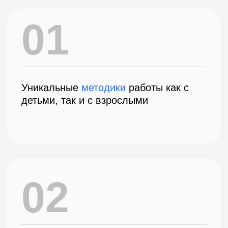
03
Домашний уход станет
менее
травматичным
, улучшится качество,
исчезнет запах и кровоточивость
десен
Кейсы