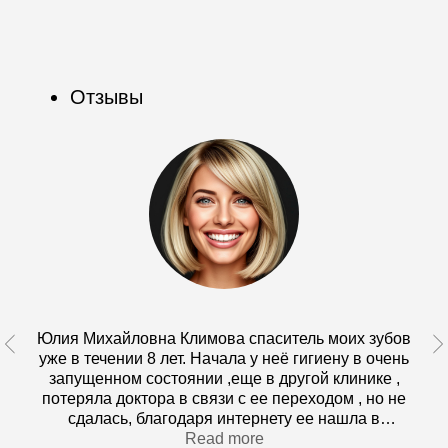
REGENERATION
Записаться
CLINIC
Отправляя форму, вы соглашаетесь с
политикой
конфиденциальности
КОНТАКТЫ
Юлия Михайловна Климова спаситель моих зубов
Телефон:
уже в течении 8 лет. Начала у неё гигиену в очень
+7 (3822) 91-01-01
запущенном состоянии ,еще в другой клинике ,
потеряла доктора в связи с ее переходом , но не
График работы:
сдалась, благодаря интернету ее нашла в
Будние дни с 8:00 до 20:30
"Уринге". И вот опять спасает мои зубки,очень
Read more