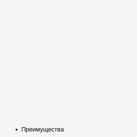
Преимущества
01
Уникальные
методики
работы как с
детьми, так и с взрослыми
02
Средний стаж гигиениста в Uring
Regeneration Clinic -
13 лет