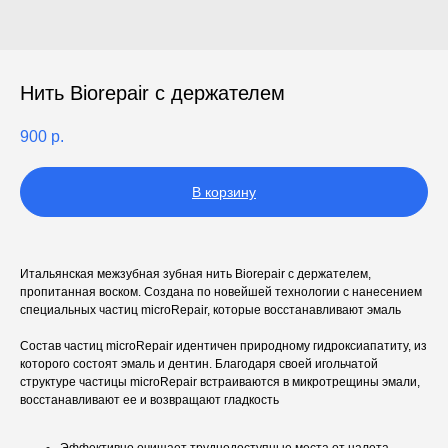
Нить Biorepair с держателем
900
р.
В корзину
Итальянская межзубная зубная нить Biorepair с держателем,
пропитанная воском. Создана по новейшей технологии с нанесением
специальных частиц microRepair, которые восстанавливают эмаль
Состав частиц microRepair идентичен природному гидроксиапатиту, из
которого состоят эмаль и дентин. Благодаря своей игольчатой
структуре частицы microRepair встраиваются в микротрещины эмали,
восстанавливают ее и возвращают гладкость