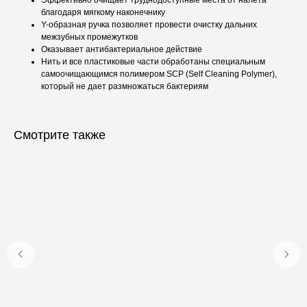
Эффективно очищает труднодоступные места от налета
благодаря мягкому наконечнику
Y-образная ручка позволяет провести очистку дальних
межзубных промежутков
Оказывает антибактериальное действие
Нить и все пластиковые части обработаны специальным
самоочищающимся полимером SCP (Self Cleaning Polymer),
который не дает размножаться бактериям
Смотрите также