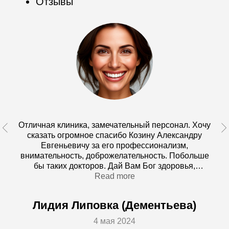
URING
REGENERATION
Записаться
CLINIC
Отправляя форму, вы соглашаетесь с
политикой
конфиденциальности
Отличная клиника, замечательный персонал. Хочу
сказать огромное спасибо Козину Александру
Евгеньевичу за его профессионализм,
внимательность, доброжелательность. Побольше
бы таких докторов. Дай Вам Бог здоровья,
Александр Евгеньевич!!!
Read more
КОНТАКТЫ
​Лидия Липовка (Дементьева)​
Телефон:
+7 (3822) 91-01-01
4 мая 2024