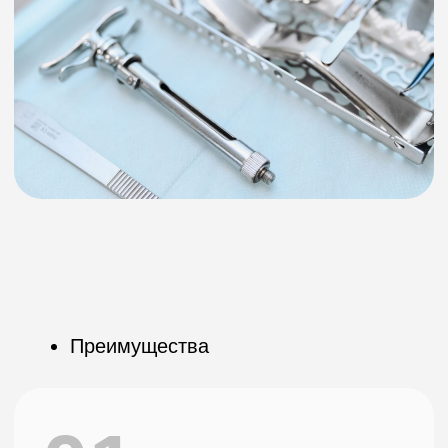
01
100%
исключение болевого
синдрома
и неприятных ощущений
02
Только опытные врачи, средний стаж
хирурга в нашей клинике -
14 лет