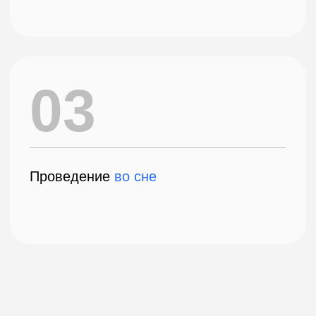
Уринг Алексей
Козин Алексан
Александрович
Евгеньевич
Стаж: 25 лет
Стаж: 5 лет
Стоматолог-ортопед, хирург,
Cтоматолог-хирург
имплантолог
Все врачи клиники