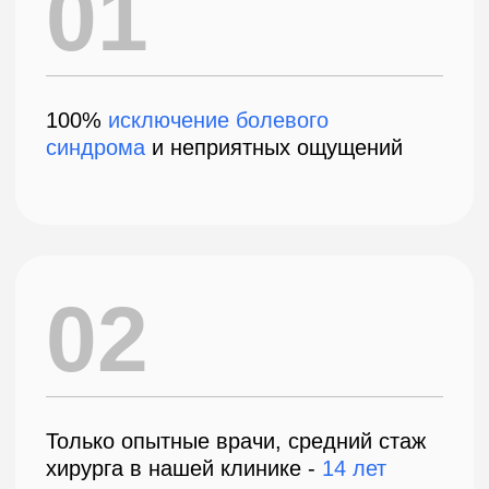
03
Проведение
во сне
Врачи