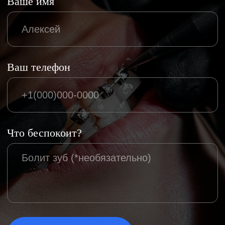
Ортодонтия
Терапия
Гигиена
Пародонтология
Лечение во сне
Детская стоматология
НАВИГАЦИЯ
Главная
О клинике
Лаборатория
Врачи клиники
Кейсы
Отзывы
Прайс
Памятки и блог