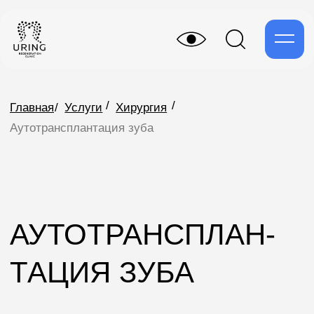
/
/
Главная
/
Услуги
Хирургия
Аутотрансплантация зуба
АУТОТРАНСПЛАН-
ТАЦИЯ ЗУБА
Аутотрансплантация зуба — это
хирургическая процедура, при которой
собственный зуб пациента перемещается с
одного места в другое в пределах ротовой
полости, чаще всего используется здоровый
зуб мудрости или премоляр, что позволяет
сохранить биологическую совместимость