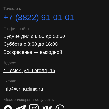
ООО «ТОМУР»
ОГРН: 1197031058696
ИНН: 7017461242
Разработка сайта VFISHER
© ООО «ТОМУР». Все права защищены.