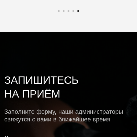
График работы:
Будние дни с 8:00 до 20:30
Суббота с 8:30 до 16:00
Воскресенье — выходной
Адрес:
г. Томск, ул. Гоголя, 15
E-mail:
info@uringclinic.ru
Мессенджеры и соц. сети:
УСЛУГИ
Диагностика
Имплантация
Протезирование
Хирургия